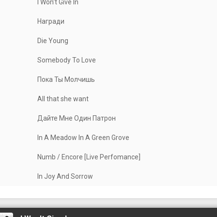
I Won't Give In
Награди
Die Young
Somebody To Love
Пока Ты Молчишь
All that she want
Дайте Мне Один Патрон
In A Meadow In A Green Grove
Numb / Encore [Live Perfomance]
In Joy And Sorrow