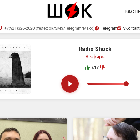
РАСП
+7(921)326-2020 (телефон/SMS/Telegram/Макс)
Telegram
VKontakt
I Won't Give In
ASKING ALEXANDRIA
217