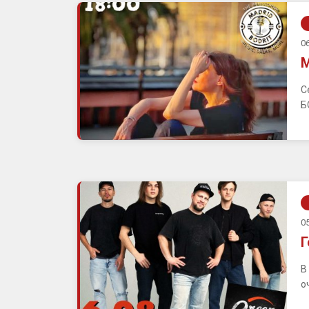
06
М
С
Б
05
Г
В
о