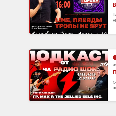
В
Н
Н
06
П
С
н