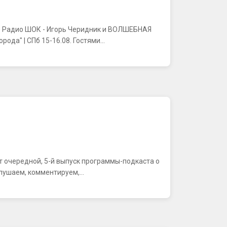
фире Радио ШОК - Игорь Черидник и ВОЛШЕБНАЯ
а" | СПб 15-16.08. Гостями...
ляют очередной, 5-й выпуск программы-подкаста о
лушаем, комментируем,...