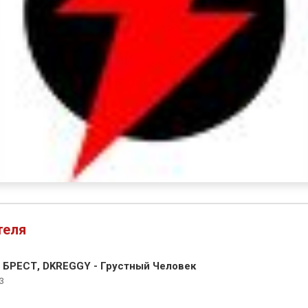
теля
БРЕСТ, DKREGGY - Грустный Человек
3