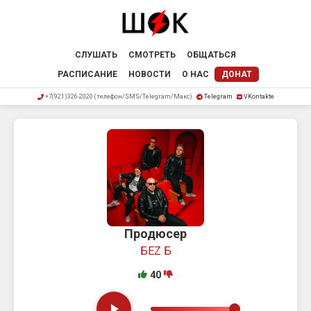
СЛУШАТЬ
СМОТРЕТЬ
ОБЩАТЬСЯ
РАСПИСАНИЕ
НОВОСТИ
О НАС
ДОНАТ
+7(921)326-2020 (телефон/SMS/Telegram/Макс)
Telegram
VKontakte
Продюсер
БЕZ Б
40