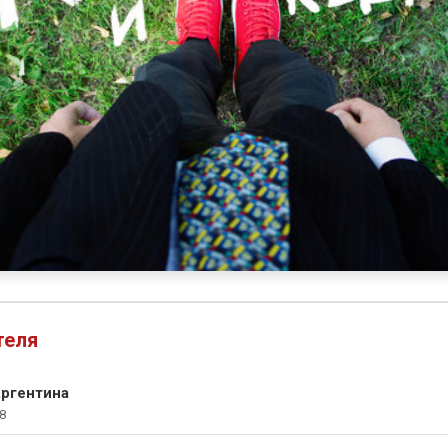
теля
ргентина
8