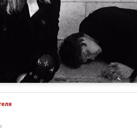
теля
7