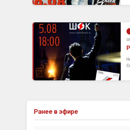
05
Р
Н
С
Ранее в эфире