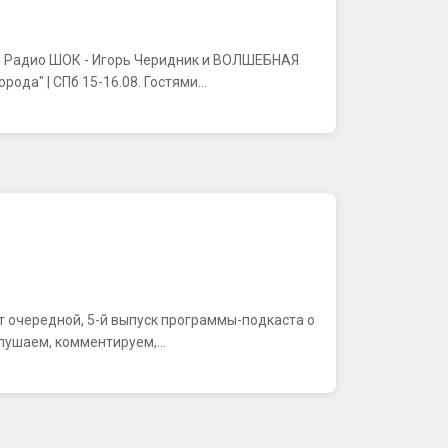
фире Радио ШОК - Игорь Черидник и ВОЛШЕБНАЯ
а" | СПб 15-16.08. Гостями...
ляют очередной, 5-й выпуск программы-подкаста о
лушаем, комментируем,...