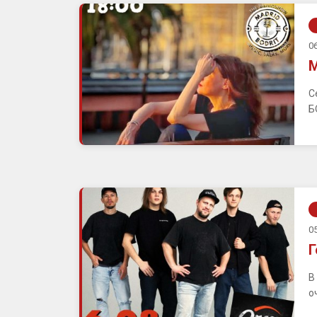
06
М
С
Б
05
Г
В
о