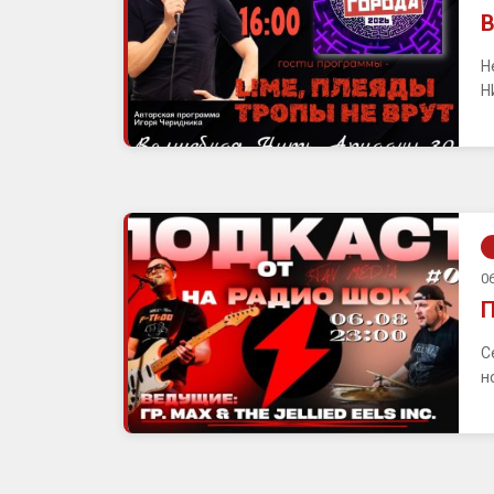
В
Н
Н
06
П
С
н