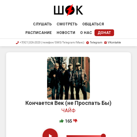
СЛУШАТЬ
СМОТРЕТЬ
ОБЩАТЬСЯ
РАСПИСАНИЕ
НОВОСТИ
О НАС
ДОНАТ
+7(921)326-2020 (телефон/SMS/Telegram/Макс)
Telegram
VKontakte
Кончается Век (не Проспать Бы)
ЧАЙФ
165