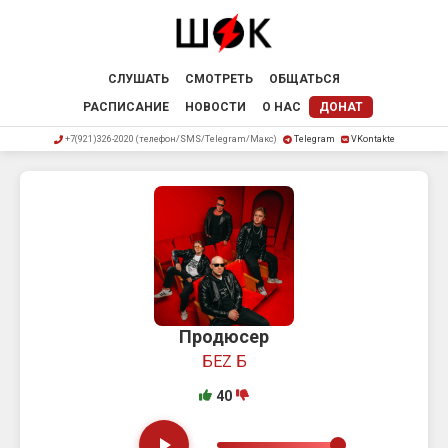
СЛУШАТЬ
СМОТРЕТЬ
ОБЩАТЬСЯ
РАСПИСАНИЕ
НОВОСТИ
О НАС
ДОНАТ
+7(921)326-2020 (телефон/SMS/Telegram/Макс)
Telegram
VKontakte
Продюсер
БЕZ Б
40