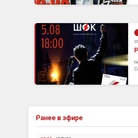
05
Р
Н
С
Ранее в эфире