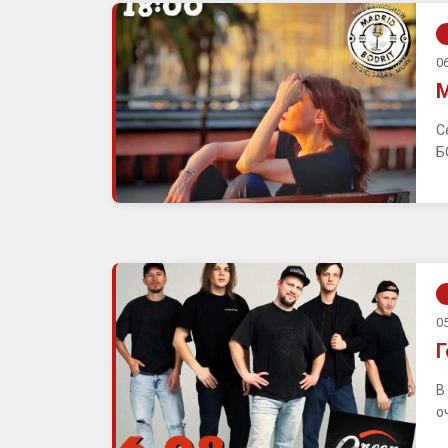
06
М
С
Б
05
Г
В
о