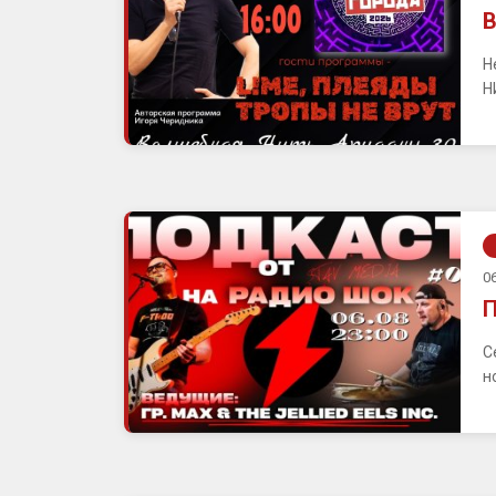
В
Н
Н
06
П
С
н