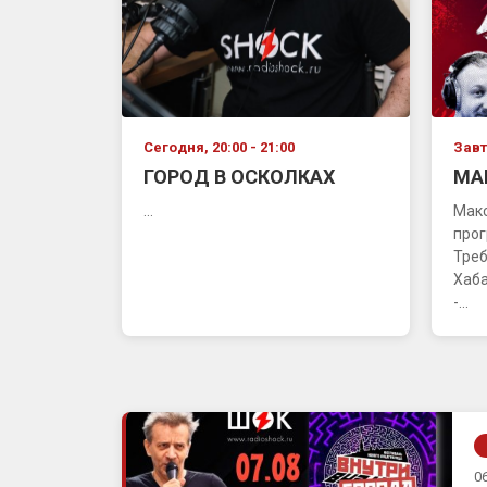
Сегодня, 20:00 - 21:00
Завтр
ГОРОД В ОСКОЛКАХ
МА
...
Мак
про
Треб
Хаба
-...
06