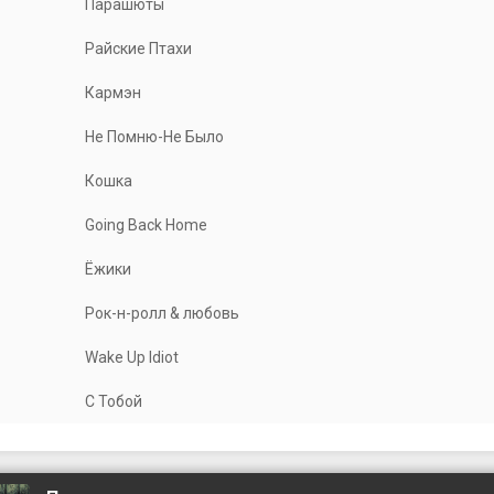
Парашюты
Райские Птахи
Кармэн
Не Помню-Не Было
Кошка
Going Back Home
Ёжики
Рок-н-ролл & любовь
Wake Up Idiot
С Тобой