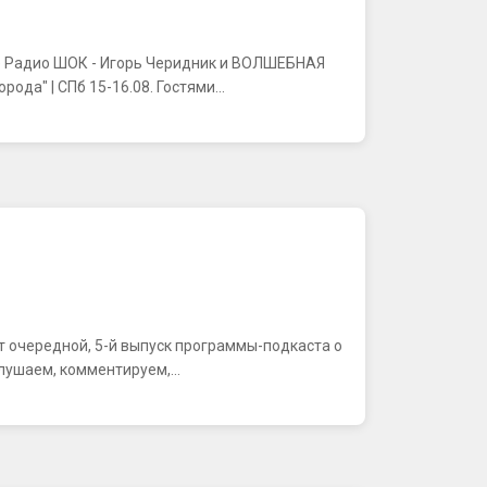
фире Радио ШОК - Игорь Черидник и ВОЛШЕБНАЯ
а" | СПб 15-16.08. Гостями...
ляют очередной, 5-й выпуск программы-подкаста о
лушаем, комментируем,...