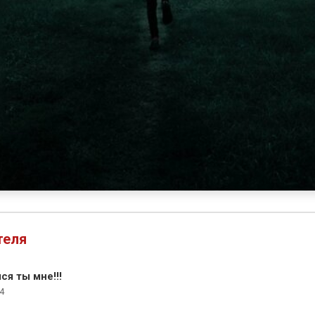
теля
я ты мне!!!
4