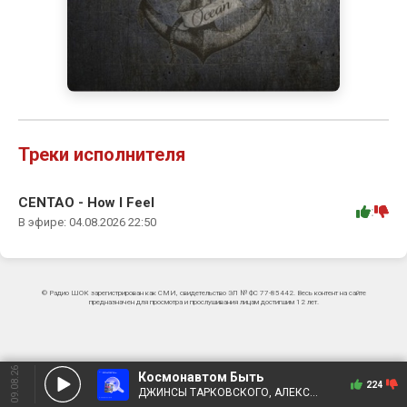
Треки исполнителя
CENTAO - How I Feel
:
В эфире: 04.08.2026 22:50
© Радио ШОК зарегистрирован как СМИ, свидетельство ЭЛ № ФС 77-85442. Весь контент на сайте
предназначен для просмотра и прослушивания лицам достигшим 12 лет.
09.08.26
Космонавтом Быть
224
ДЖИНСЫ ТАРКОВСКОГО, АЛЕКСАНДР ЧАЧА ИВАНОВ