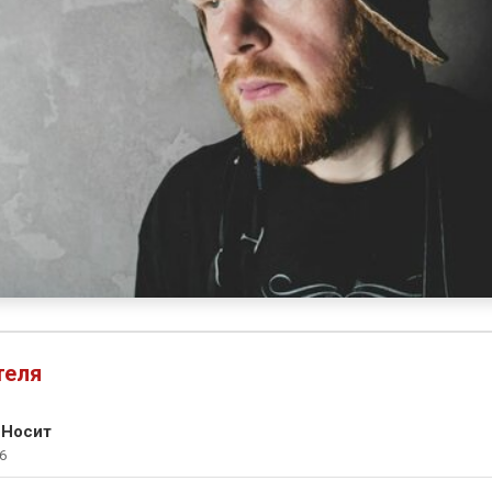
теля
 Носит
6