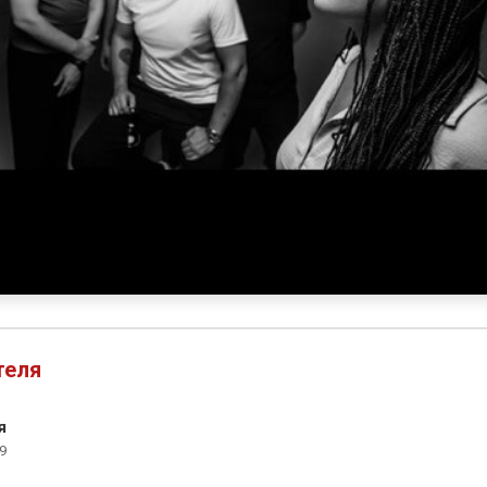
теля
я
9