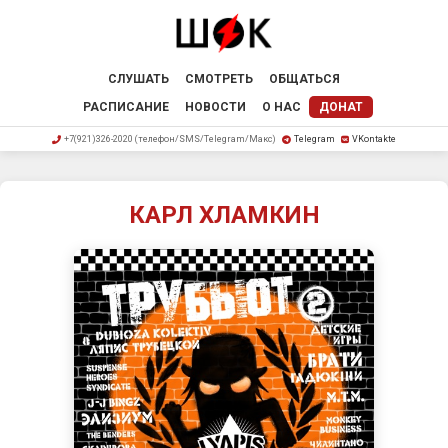
СЛУШАТЬ
СМОТРЕТЬ
ОБЩАТЬСЯ
РАСПИСАНИЕ
НОВОСТИ
О НАС
ДОНАТ
+7(921)326-2020 (телефон/SMS/Telegram/Макс)
Telegram
VKontakte
КАРЛ ХЛАМКИН