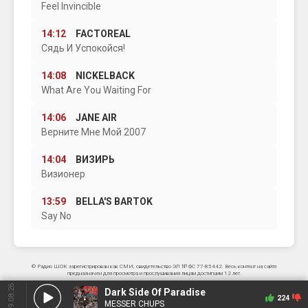
Feel Invincible
14:12
FACTOREAL
Сядь И Успокойся!
14:08
NICKELBACK
What Are You Waiting For
14:06
JANE AIR
Верните Мне Мой 2007
14:04
ВИЗИРЬ
Визионер
13:59
BELLA'S BARTOK
Say No
© Радио ШОК зарегистрирован как СМИ, свидетельство ЭЛ № ФС 77-85442. Весь контент на сайте
предназначен для просмотра и прослушивания лицам достигшим 12 лет.
09.08.26
Dark Side Of Paradise
224
MESSER CHUPS