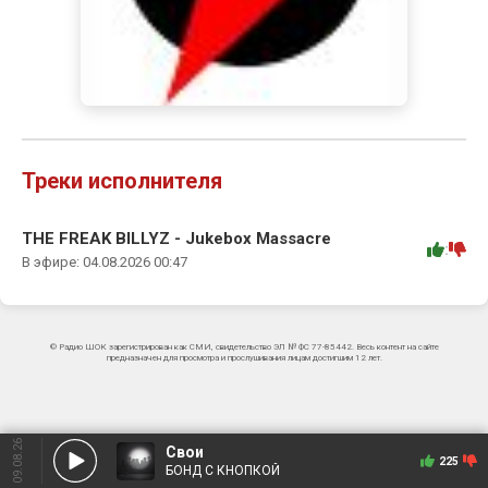
Треки исполнителя
THE FREAK BILLYZ - Jukebox Massacre
:
В эфире: 04.08.2026 00:47
© Радио ШОК зарегистрирован как СМИ, свидетельство ЭЛ № ФС 77-85442. Весь контент на сайте
предназначен для просмотра и прослушивания лицам достигшим 12 лет.
09.08.26
Свои
225
БОНД С КНОПКОЙ