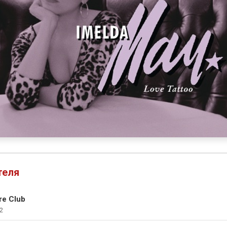
теля
re Club
2