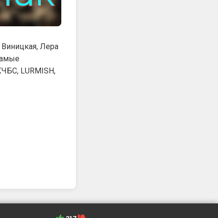
 Виницкая, Лера
самые
КЧБС, LURMISH,