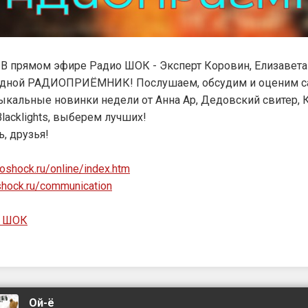
! В прямом эфире Радио ШОК - Эксперт Коровин, Елизавета
редной РАДИОПРИЁМНИК! Послушаем, обсудим и оценим 
кальные новинки недели от Анна Ар, Дедовский свитер, 
Blacklights, выберем лучших!
, друзья!
ioshock.ru/online/index.htm
oshock.ru/communication
о ШОК
Ой-ё