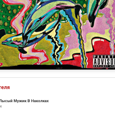
теля
ысый Мужик В Наколках
4