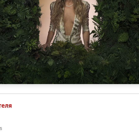
теля
5