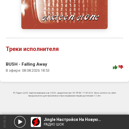
Треки исполнителя
BUSH - Falling Away
:
В эфире: 08.08.2026 18:53
© Радио ШОК зарегистрирован как СМИ, свидетельство ЭЛ № ФС 77-85442. Весь контент на сайте
предназначен для просмотра и прослушивания лицам достигшим 12 лет.
09.08.26
Jingle Настройся На Новую Музыку. Включи Шок
РАДИО ШОК