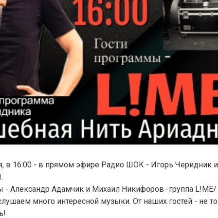
ая, в 16:00 - в прямом эфире Радио ШОК - Игорь Черидни
.
 - Александр Адамчик и Михаил Никифоров -группа L!ME/
лушаем много интересной музыки. От наших гостей - не тол
ь!