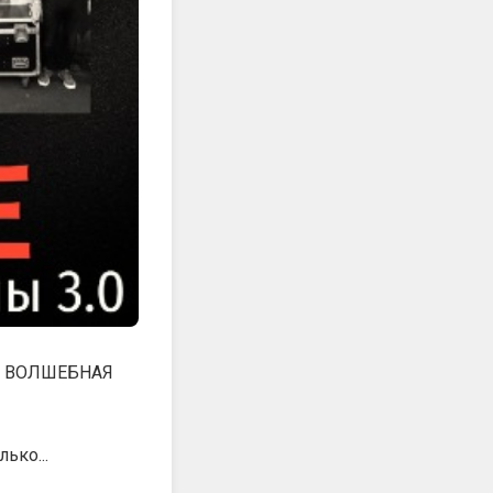
к и ВОЛШЕБНАЯ
ько...