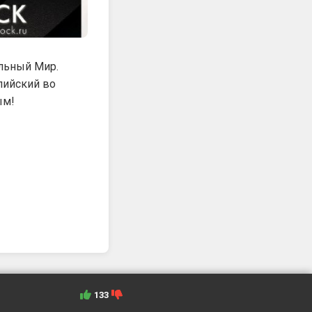
Альный Мир.
лийский во
ым!
133