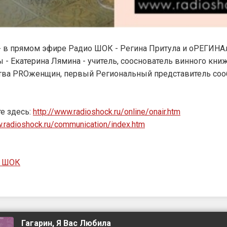
 - в прямом эфире Радио ШОК - Регина Притула и оРЕГИН
 - Екатерина Лямина - учитель, сооснователь винного книж
тва PROженщин, первый Региональный представитель соо
е здесь:
http://www.radioshock.ru/online/onair.htm
w.radioshock.ru/communication/index.htm
о ШОК
Гагарин, Я Вас Любила