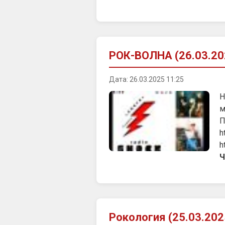
РОК-ВОЛНА (26.03.20
Дата: 26.03.2025 11:25
Н
м
П
h
h
Ч
Рокология (25.03.202