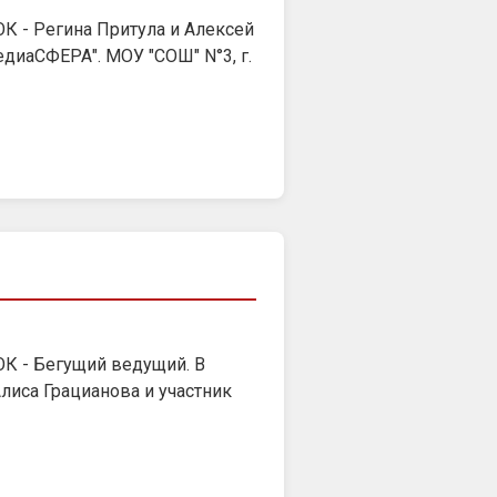
ОК - Регина Притула и Алексей
диаСФЕРА". МОУ "СОШ" N°3, г.
ОК - Бегущий ведущий. В
Алиса Грацианова и участник