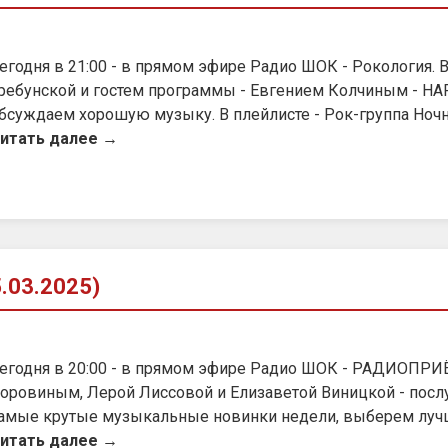
егодня в 21:00 - в прямом эфире Радио ШОК - Рокология. 
ребунской и гостем программы - Евгением Колчиным - HA
бсуждаем хорошую музыку. В плейлисте - Рок-группа Ночн
итать далее →
03.2025)
егодня в 20:00 - в прямом эфире Радио ШОК - РАДИОПРИ
оровиным, Лерой Лиссовой и Елизаветой Виницкой - посл
амые крутые музыкальные новинки недели, выберем лучши
итать далее →