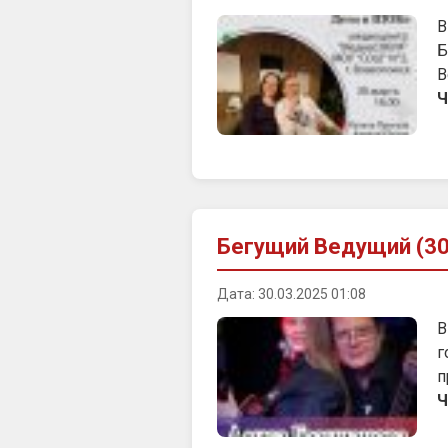
В
Б
В
Ч
Бегущий Ведущий (30
Дата: 30.03.2025 01:08
В
г
п
Ч