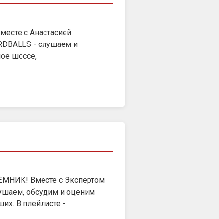
Вместе с Анастасией
RDBALLS - слушаем и
ое шоссе,
ЁМНИК! Вместе с Экспертом
ушаем, обсудим и оценим
х. В плейлисте -