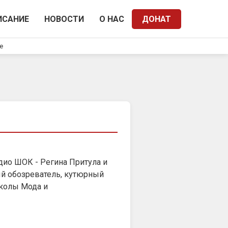
ИСАНИЕ
НОВОСТИ
О НАС
ДОНАТ
e
адио ШОК - Регина Притула и
й обозреватель, кутюрный
колы Мода и