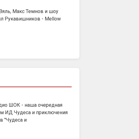
Вяль, Макс Темнов и шоу
ил Рукавишников - Mellow
адио ШОК - наша очередная
ром ИД Чудеса и приключения
 "Чудеса и