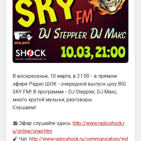
В воскресенье, 10 марта, в 21:00 - в прямом
эфире Радио ШОК - очередной выпуск шоу BIG
SKY FM! В программе - DJ Steppler, DJ Макс,
много крутой музыки, разговоры.
Слушаем!
📻 Эфир слушайте здесь:
http://www.radioshock.r
u/online/onair.htm
🧨 Чат:
http://www.radioshock.ru/communication/ind